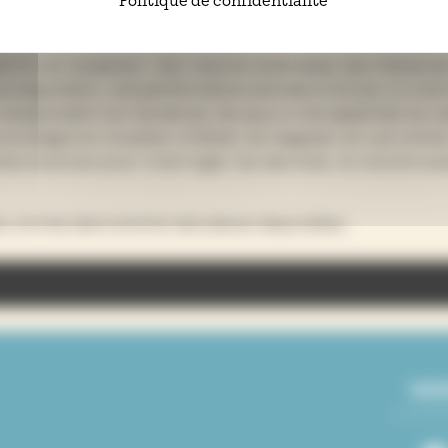
Politique de confidentialité
eintre et sculpteur. Son oeuvre embrasse ces influences e
c Transfiguration, une performance animale et brute. Il y mo
 sanguinolent sur les lèvres, les yeux et les aspérités du 
compagne la mutation d’Olivier de Sagazan en une entité
métamorphose pour interroger les identités, la monstruosi
e, entrée dans la limite des places disponibles.
er de Sagazan
SUI