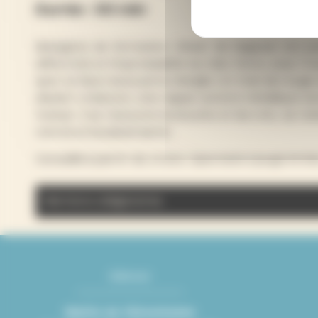
Durée : 50 min
Biologiste de formation, Olivier de Sagazan est p
difformité et l’improbabilité du réel. Il livre, ave
spot, la face recouverte d’argile. Un trait de rouge
devient créature. Une nappe sonore métallique ac
transe. Il se recouvre la bouche et les cris, se 
norme et bouleversante.
Conseillé à partir de 14 ans. Spectacle à jauge limité
Mentions obligatoires
Distribution : Performance et conception : Olivi
Adresse
Mairie de Villeurbanne
Mairie de Villeurbanne