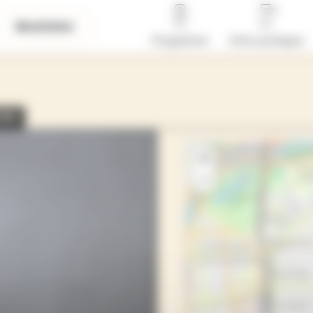
Newsletter
Programme
Infos pratiques
H30
+
−