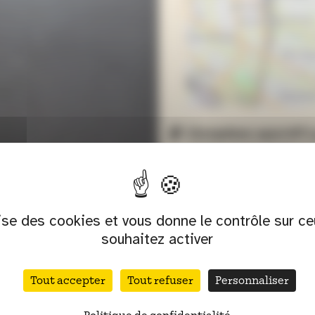
Complexe sportif
110 rue du 4 Aout
69100 Villeurbann
lise des cookies et vous donne le contrôle sur c
souhaitez activer
ION
Tout accepter
Tout refuser
Personnaliser