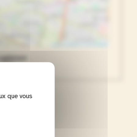
Leaflet
|
Contibuteurs OpenStreetMap
 Lugdunum
 1789
e
eux que vous