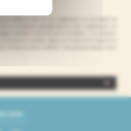
t réfléchit sur la vie organique, la normalité, la
ntre un sculpteur plongé dans le noir, éclairé par un
visage s’effacent sous la terre verdâtre. Le créateur
 mi-homme, mi-bête, dans un rituel entre danse et
té, la fièvre de la création. Une performance hors
VEZ-NOUS