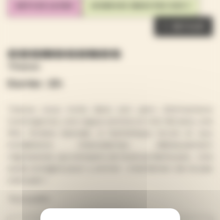
ARTS DE LA RUE
JEUNESSE (MAIS PAS QUE !)
RETOUR
COSMOGONOS
Titanos
Durée : 2h
Titanos nous invite dans son parc d’attractions
Cosmogonos, une vogue comme on n’en fait plus, une
fête foraine bancale, à l’esthétique brute et aux
installations chancelantes, délicieusement
régressives, qui s’empare de l’avenue Barbusse… Une
seule consigne pour y entrer : interdiction de ne pas
s’amuser !
Tout public