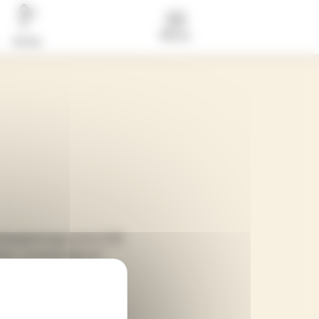
Menu
Actus
compagnonnage et le CCRI
ices, comédiennes et