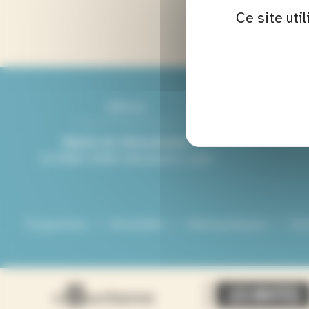
Ce site uti
Adresse
Mairie de Villeurbanne
Mairie de Villeurbanne
CS 65051 69601 Villeurbanne cedex
CS 65051 69601 Villeurbanne cedex
Programme
Actualités
Infos pratiques
Par