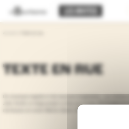
Panneau de gestion des cookies
Accueil
>
Texte en rue
TEXTE EN RUE
De nouveaux regards et de nouveaux imaginaires : Les Atelier
John-Smith, le méga-projet La Rue est à nous. 35 étudiant·es
metteuses en scène Marion Aubert, Mathilde Delahaye, Nadège