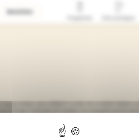
Newsletter
Programme
Infos pratiques
s Frappaz initient, avec l’ENSATT, la FAI-AR, le GEIQ Théâtre-
 font émerger 7 parcelles de création, accompagnés par les autr
 Prugnard et Karelle Prugnaud.