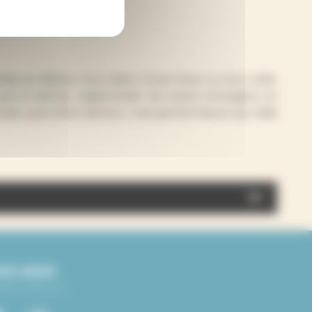
ncée au détour d’un demi, d’une Suze ou d’un café,
s que la sienne, s’approcher de corps étrangers et
acle, peut-être l’amour. Une performance qui mêle
 Prugnaud, Tarik Noui Texte/musique : Tarik Noui
t des Ateliers Frappaz – Centre national des arts
VEZ-NOUS
Aquitaine et de la Région Nouvelle Aquitaine.