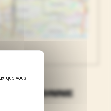
Leaflet
|
Contibuteurs OpenStreetMap
e
eux que vous
ER PERSONNE
 Tarik Noui