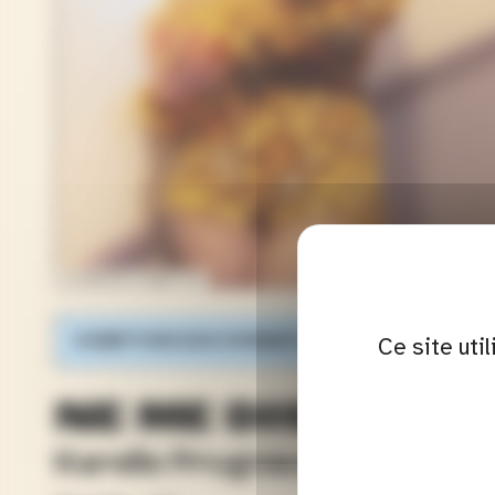
Crédits de l'image : DR
Ce site uti
COMPTOIR DES VIVANTS
NE ME DIS PAS 
Karelle Prugnaud, Séverine Be