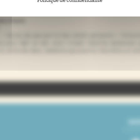
Politique de confidentialité
le à Paris
r. « Ne me dis pas qu’il ne faut aimer personne ». Prono
tres pour aller au bar, pour croiser d’autres existence
, entre les deux, advienne que pourra. Peut-être un mir
ne Bellini, Lalla Morte 3 performeurs Pablo Dubott, Karelle
oires : Avec le soutien du festival « Tournée Générale » e
SUI
vec le concours du Ministère de la Culture – DRAC Nouvelle-