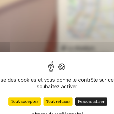
Le Stadium
249 Cr Émile-Zola,
69100 Villeurbann
lise des cookies et vous donne le contrôle sur c
souhaitez activer
QU’IL NE FAUT AIM
Tout accepter
Tout refuser
Personnaliser
llini, Lalla Morte, Pablo Dubott,