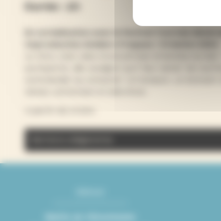
Durée : 1h
En coréalisation avec le festival Tournée Généra
Coproduction Ateliers Frappaz / Création 2024
Le titre, c’est celui d’une phrase entendue au ba
qu’importe, elle souligne qu’il faut aimer les au
commander au comptoir. Un bonjour, un bonsoir et
textes, contorsion et side show.
A partir de 14 ans.
Mentions obligatoires
Distribution (en cours) : 2 circassiennes Séveri
Mise en perf : Karelle Prugnaud Mentions obligat
Adresse
de la rue et de l’espace public (Villeurbanne). A
Mairie de Villeurbanne
Mairie de Villeurbanne